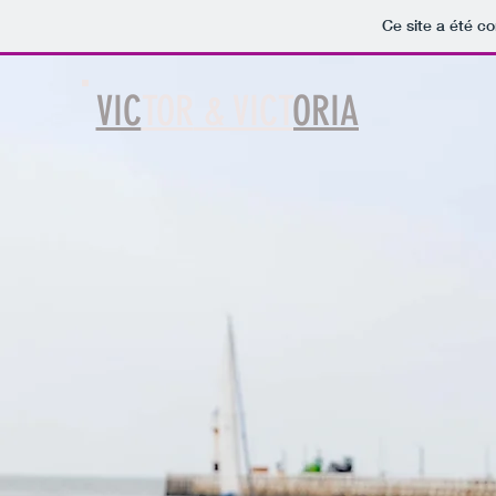
Ce site a été co
VIC
TOR
& VICT
ORIA