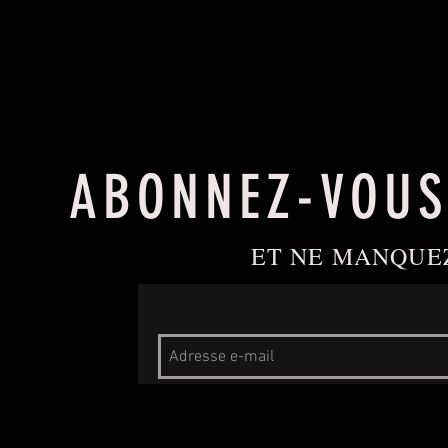
ABONNEZ-VOUS
ET NE MANQUE